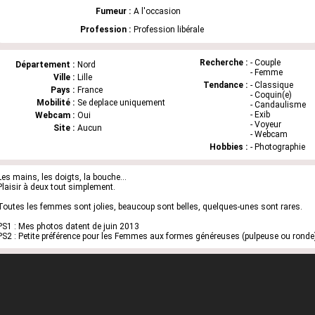
Fumeur :
A l'occasion
Profession :
Profession libérale
Recherche :
- Couple
Département :
Nord
- Femme
Ville :
Lille
Tendance :
- Classique
Pays :
France
- Coquin(e)
Mobilité :
Se deplace uniquement
- Candaulisme
- Exib
Webcam :
Oui
- Voyeur
Site :
Aucun
- Webcam
Hobbies :
- Photographie
Les mains, les doigts, la bouche...
Plaisir à deux tout simplement.
Toutes les femmes sont jolies, beaucoup sont belles, quelques-unes sont rares.
PS1 : Mes photos datent de juin 2013
PS2 : Petite préférence pour les Femmes aux formes généreuses (pulpeuse ou ronde