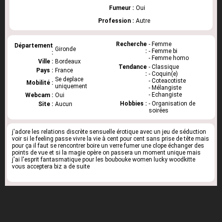
Fumeur :
Oui
Profession :
Autre
Recherche
- Femme
Département
Gironde
:
- Femme bi
:
- Femme homo
Ville :
Bordeaux
Tendance
- Classique
Pays :
France
:
- Coquin(e)
Se deplace
- Coteacotiste
Mobilité :
uniquement
- Mélangiste
- Echangiste
Webcam :
Oui
Hobbies :
- Organisation de
Site :
Aucun
soirées
j'adore les relations discrète sensuelle érotique avec un jeu de séduction
voir si le feeling passe vivre la vie à cent pour cent sans prise de tête mais
pour ça il faut se rencontrer boire un verre fumer une clope échanger des
points de vue et si la magie opère on passera un moment unique mais
j'ai l'esprit fantasmatique pour les boubouke women lucky woodkitte
vous acceptera biz a de suite