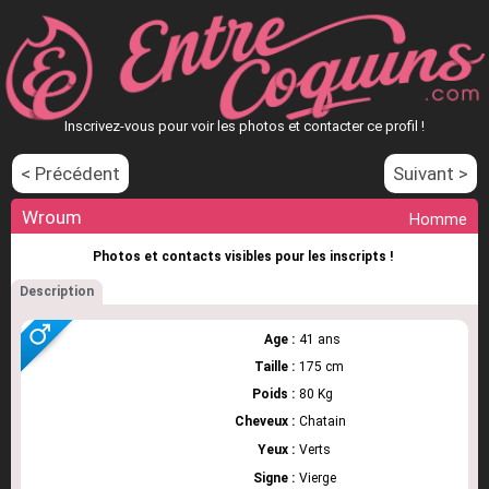
Inscrivez-vous pour voir les photos et contacter ce profil !
< Précédent
Suivant >
Wroum
Homme
Photos et contacts visibles pour les inscripts !
Description
Age :
41 ans
Taille :
175 cm
Poids :
80 Kg
Cheveux :
Chatain
Yeux :
Verts
Signe :
Vierge