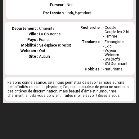
Fumeur :
Non
Profession :
Indï¿½pendant
Recherche :
- Couple
Département :
Charente
- Couple les 2 bi
Ville :
La Couronne
- Femme
Pays :
France
Tendance :
- Echangiste
Mobilité :
Se deplace et reçoit
- Exib
- Voyeur
Webcam :
Oui
- Webcam
Site :
Aucun
- SM (soft)
- SM Dominant
Hobbies :
- Naturisme
Faisons connaissance, celà nous permettra de savoir si nous aurons
des affinités ou pas! le physique, l'age ou la couleur de peau ne sont pas
des critères de discrimination, mais beauté d'âme et humour me
charment, si celà vous convient , faites moi le savoir! Bises à vous