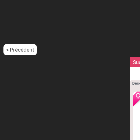
< Précédent
Su
Desc