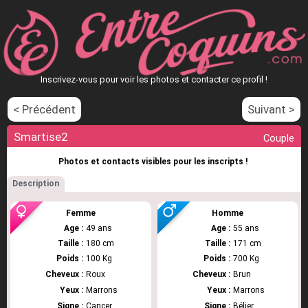
Inscrivez-vous pour voir les photos et contacter ce profil !
< Précédent
Suivant >
Smartise2
Couple
Photos et contacts visibles pour les inscripts !
Description
Femme
Homme
Age :
49 ans
Age :
55 ans
Taille :
180 cm
Taille :
171 cm
Poids :
100 Kg
Poids :
700 Kg
Cheveux :
Roux
Cheveux :
Brun
Yeux :
Marrons
Yeux :
Marrons
Signe :
Cancer
Signe :
Bélier