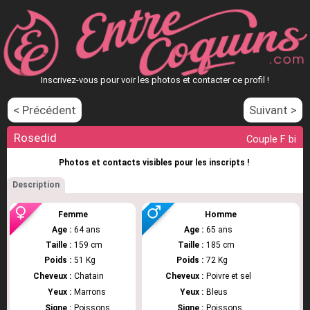
Inscrivez-vous pour voir les photos et contacter ce profil !
< Précédent
Suivant >
Rosedid
Couple F bi
Photos et contacts visibles pour les inscripts !
Description
Femme
Homme
Age :
64 ans
Age :
65 ans
Taille :
159 cm
Taille :
185 cm
Poids :
51 Kg
Poids :
72 Kg
Cheveux :
Chatain
Cheveux :
Poivre et sel
Yeux :
Marrons
Yeux :
Bleus
Signe :
Poissons
Signe :
Poissons