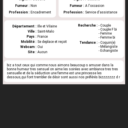
Fumeur :
Non
Fumeur :
A l'occasion
Profession :
Encadrement
Profession :
Service d'assistance
Recherche :
- Couple
Département :
Ille et Vilaine
- Couple F bi
Ville :
Saint-Malo
- Femme
Pays :
France
- Femme bi
Mobilité :
Se deplace et reçoit
Tendance :
- Coquin(e)
- Mélangiste
Webcam :
Oui
- Echangiste
Site :
Aucun
biz a tout ceux qui comme nous aimons beaucoup s amuser dans la
bonne humeur tres sensuel on aime les soirées avec ambiance tres tres
sensuelle et de la séduction une femme est une princesse les
dessous,qui font trembler de désir sont aussi nos préférés bizzzzzzz d r