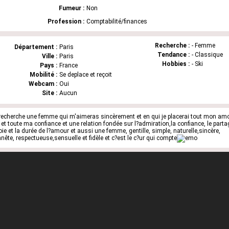
Fumeur :
Non
Profession :
Comptabilité/finances
Recherche :
- Femme
Département :
Paris
Tendance :
- Classique
Ville :
Paris
Hobbies :
- Ski
Pays :
France
Mobilité :
Se deplace et reçoit
Webcam :
Oui
Site :
Aucun
recherche une femme qui m'aimeras sincèrement et en qui je placerai tout mon am
et toute ma confiance et une relation fondée sur l?admiration,la confiance, le parta
joie et la durée de l?amour et aussi une femme, gentille, simple, naturelle,sincère,
nête, respectueuse,sensuelle et fidèle et c?est le c?ur qui compte