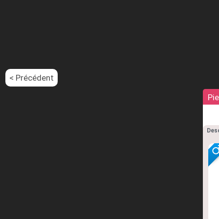
< Précédent
Pi
Desc