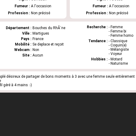
Fumeur :
A l'occasion
Fumeur :
A l'occasion
Profession :
Non précisé
Profession :
Non précisé
Recherche :
- Femme
Département :
Bouches du RhÃ´ne
- Femme bi
Ville :
Martigues
- Femme homo
Pays :
France
Tendance :
- Classique
Mobilité :
Se deplace et reçoit
- Coquin(e)
- Mélangiste
Webcam :
Non
- Voyeur
Site :
Aucun
Hobbies :
- Motard
- Naturisme
plé désireux de partager de bons moments à 3 avec une femme seule entièrement
e
fil géré à 4 mains :-)