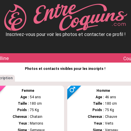
Inscrivez-vous pour voir les photos et contacter ce profil !
lline
Cou
Photos et contacts visibles pour les inscripts !
ription
Femme
Homme
Age :
54 ans
Age :
46 ans
Taille :
180 cm
Taille :
180 cm
Poids :
75 Kg
Poids :
75 Kg
Cheveux :
Chatain
Cheveux :
Chauve
Yeux :
Marrons
Yeux :
Verts
Signe :
Gemeaux
Signe :
Verseau