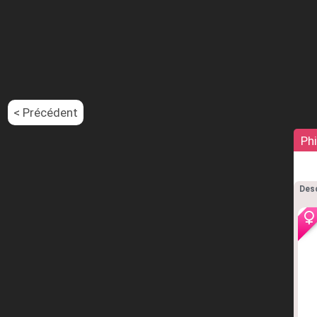
< Précédent
Phi
Desc