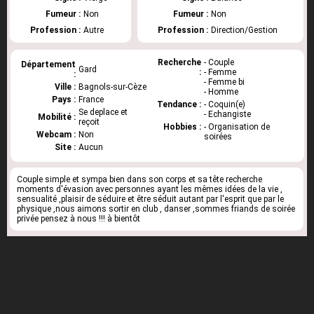
Fumeur :
Non
Fumeur :
Non
Profession :
Autre
Profession :
Direction/Gestion
Recherche
- Couple
Département
Gard
:
- Femme
:
- Femme bi
Ville :
Bagnols-sur-Cèze
- Homme
Pays :
France
Tendance :
- Coquin(e)
Se deplace et
- Echangiste
Mobilité :
reçoit
Hobbies :
- Organisation de
Webcam :
Non
soirées
Site :
Aucun
Couple simple et sympa bien dans son corps et sa tête recherche
moments d'évasion avec personnes ayant les mêmes idées de la vie ,
sensualité ,plaisir de séduire et être séduit autant par l'esprit que par le
physique ,nous aimons sortir en club , danser ,sommes friands de soirée
privée pensez à nous !!! à bientôt