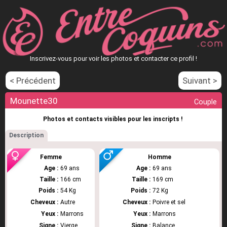
Inscrivez-vous pour voir les photos et contacter ce profil !
< Précédent
Suivant >
Mounette30
Couple
Photos et contacts visibles pour les inscripts !
Description
Femme
Homme
Age :
69 ans
Age :
69 ans
Taille :
166 cm
Taille :
169 cm
Poids :
54 Kg
Poids :
72 Kg
Cheveux :
Autre
Cheveux :
Poivre et sel
Yeux :
Marrons
Yeux :
Marrons
Signe :
Vierge
Signe :
Balance