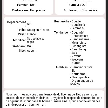
Fumeur :
Non
Fumeur :
Oui
Profession :
Non précisé
Profession :
Non précisé
Recherche
- Couple
Département
Ain
:
- Couple F bi
:
- Femme bi
Ville :
Bourg-en-Bresse
Tendance :
- Coquin(e)
Pays :
France
- Coteacotiste
Se deplace et
- Candaulisme
Mobilité :
reçoit
- Mélangiste
- Echangiste
Webcam :
Oui
- Gang bang
Site :
Aucun
- Exib
- Voyeur
- Webcam
- Autres
Hobbies :
- Campingcariste
- Ski
- Naturisme
- Photographie
- Organisation de
soirées
Nous sommes novices dans le monde du libertinage. Nous avons des
criteres de recherche bien définies. L'hygiène, le respect de chacun doit etre
de rigueur et le tout dans la bonne humeur ainsi qu'une bonne ambiance
afin de passer un bon moment.