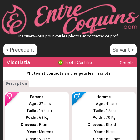
Inscrivez-vous pour voir les photos et contacter ce profil !
< Précédent
Suivant >
Misstiatia
Profil Certifié
Couple
Photos et contacts visibles pour les inscripts !
Description
Femme
Homme
Age :
37 ans
Age :
41 ans
Taille :
162 cm
Taille :
175 cm
Poids :
68 Kg
Poids :
70 Kg
Cheveux :
Brun
Cheveux :
Blond
Yeux :
Marrons
Yeux :
Bleus
Signe :
Vierge
Signe :
Balance