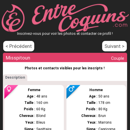
Inscrivez-vous pour voir les photos et contacter ce profil !
< Précédent
Suivant >
Misspitoun
Couple
Photos et contacts visibles pour les inscripts !
Description
Femme
Homme
Age :
48 ans
Age :
50 ans
Taille :
160 cm
Taille :
178 cm
Poids :
60 Kg
Poids :
80 Kg
Cheveux :
Blond
Cheveux :
Brun
Yeux :
Bleus
Yeux :
Marrons
Signe :
Sagittaire
Signe :
Capricorne