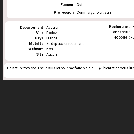
Fumeur :
Oui
Profession :
Commerçant/artisan
Recherche :
-
Département :
Aveyron
Tendance :
- 
Ville :
Rodez
Hobbies :
- 
Pays :
France
Mobilité :
Se deplace uniquement
Webcam :
Non
Site :
Aucun
De nature tres coquine je suis ici pour me faire plaisir ......@ bientot de vous lir
.............................................................................................................................................