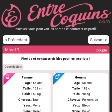
Inscrivez-vous pour voir les photos et contacter ce profil !
< Précédent
Suivant >
Marc17
Couple
Photos et contacts visibles pour les inscripts !
Description
Femme
Homme
Age :
66 ans
Age :
68 ans
Taille :
169 cm
Taille :
183 cm
Poids :
58 Kg
Poids :
90 Kg
Cheveux :
Brun
Cheveux :
Poivre et sel
Yeux :
Verts
Yeux :
Bleus
Signe :
Bélier
Signe :
Bélier