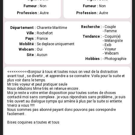
Fumeur :
Non
Fumeur :
Non
Profession :
Autre
Profession :
Autre
Recherche :
- Couple
Département :
Charente Maritime
- Femme
Ville :
Rochefort
Tendance :
- Coquin(e)
Pays :
France
- Mélangiste
Mobilité :
Se deplace uniquement
- Exib
- Voyeur
Webcam :
Oui
- Webcam
Site :
Aucun
Hobbies :
- Photographie
<<<<<<<<<<Bonjour à tous et toutes nous on veut de la distraction
avant tout , se divertir , et apprendre a se connaitre .Voila pour la suite et
plus voir dans le temps.
Mr très voyeur et peut pratiquer seule
Nous débutons Mme très en retenue encore .
Moi je reste a votre entier disposition pour toutes sortes de choses
contacté moi sans complexe . je vous répondrais sans problème , je suis
très ouvert au dialogue sympa qui amène à plus par la suite si entente
!merci a vous !!!!!
Nous sommes pas abonné payant donc pouvons pas corespondre
facilement .
Bises coquines a toutes et tous