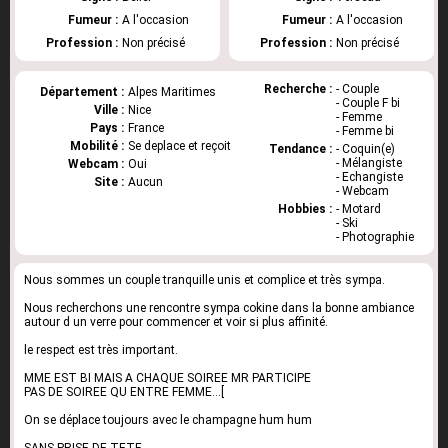
Fumeur :
A l'occasion
Fumeur :
A l'occasion
Profession :
Non précisé
Profession :
Non précisé
Recherche :
- Couple
Département :
Alpes Maritimes
- Couple F bi
Ville :
Nice
- Femme
Pays :
France
- Femme bi
Mobilité :
Se deplace et reçoit
Tendance :
- Coquin(e)
- Mélangiste
Webcam :
Oui
- Echangiste
Site :
Aucun
- Webcam
Hobbies :
- Motard
- Ski
- Photographie
Nous sommes un couple tranquille unis et complice et très sympa.
Nous recherchons une rencontre sympa cokine dans la bonne ambiance
autour d un verre pour commencer et voir si plus affinité.
le respect est très important.
MME EST BI MAIS A CHAQUE SOIREE MR PARTICIPE
PAS DE SOIREE QU ENTRE FEMME...[
On se déplace toujours avec le champagne hum hum