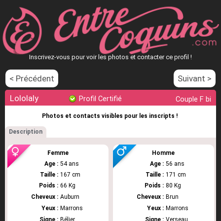
Inscrivez-vous pour voir les photos et contacter ce profil !
< Précédent
Suivant >
Lololaly
Profil Certifié
Couple F bi
Photos et contacts visibles pour les inscripts !
Description
Femme
Homme
Age :
54 ans
Age :
56 ans
Taille :
167 cm
Taille :
171 cm
Poids :
66 Kg
Poids :
80 Kg
Cheveux :
Auburn
Cheveux :
Brun
Yeux :
Marrons
Yeux :
Marrons
Signe :
Bélier
Signe :
Verseau