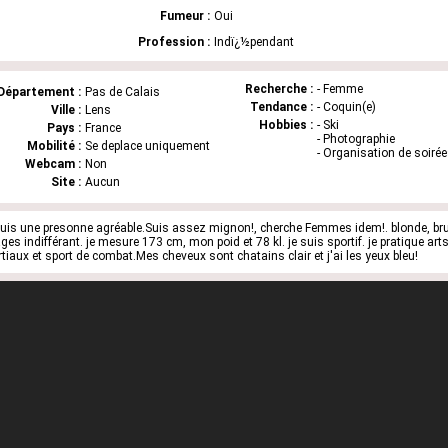
Fumeur :
Oui
Profession :
Indï¿½pendant
Recherche :
- Femme
Département :
Pas de Calais
Tendance :
- Coquin(e)
Ville :
Lens
Hobbies :
- Ski
Pays :
France
- Photographie
Mobilité :
Se deplace uniquement
- Organisation de soiré
Webcam :
Non
Site :
Aucun
suis une presonne agréable.Suis assez mignon!, cherche Femmes idem!. blonde, br
àges indifférant. je mesure 173 cm, mon poid et 78 kl. je suis sportif. je pratique art
tiaux et sport de combat.Mes cheveux sont chatains clair et j'ai les yeux bleu!