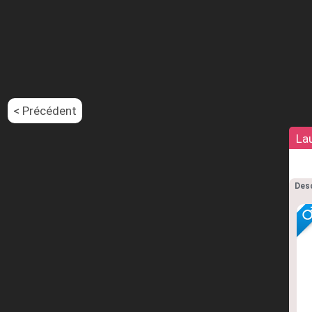
< Précédent
La
Desc