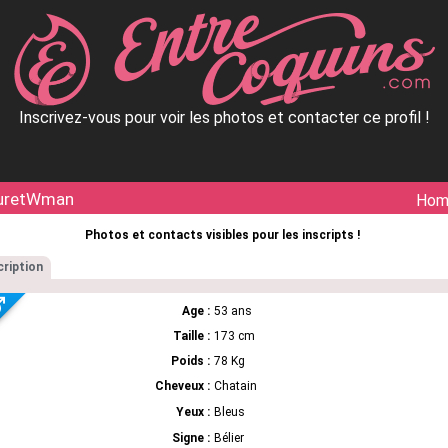
Inscrivez-vous pour voir les photos et contacter ce profil !
uretWman
Ho
Photos et contacts visibles pour les inscripts !
ription
Age :
53 ans
Taille :
173 cm
Poids :
78 Kg
Cheveux :
Chatain
Yeux :
Bleus
Signe :
Bélier