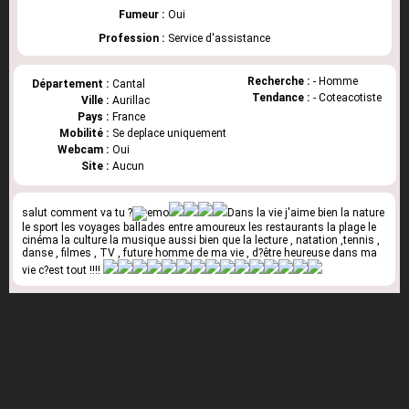
Fumeur :
Oui
Profession :
Service d'assistance
Recherche :
- Homme
Département :
Cantal
Tendance :
- Coteacotiste
Ville :
Aurillac
Pays :
France
Mobilité :
Se deplace uniquement
Webcam :
Oui
Site :
Aucun
salut comment va tu ?
Dans la vie j'aime bien la nature
le sport les voyages ballades entre amoureux les restaurants la plage le
cinéma la culture la musique aussi bien que la lecture , natation ,tennis ,
danse , filmes , TV , future homme de ma vie , d?être heureuse dans ma
vie c?est tout !!!!