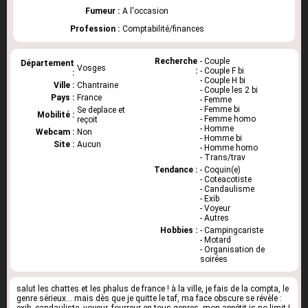
Fumeur :
A l'occasion
Profession :
Comptabilité/finances
Recherche
- Couple
Département
Vosges
:
- Couple F bi
:
- Couple H bi
Ville :
Chantraine
- Couple les 2 bi
Pays :
France
- Femme
- Femme bi
Se deplace et
Mobilité :
- Femme homo
reçoit
- Homme
Webcam :
Non
- Homme bi
Site :
Aucun
- Homme homo
- Trans/trav
Tendance :
- Coquin(e)
- Coteacotiste
- Candaulisme
- Exib
- Voyeur
- Autres
Hobbies :
- Campingcariste
- Motard
- Organisation de
soirées
salut les chattes et les phalus de france ! à la ville, je fais de la compta, le
genre sérieux... mais dès que je quitte le taf, ma face obscure se révèle :