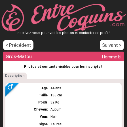
Inscrivez-vous pour voir les photos et contacter ce profil !
< Précédent
Suivant >
Gros-Matou
Homme bi
Photos et contacts visibles pour les inscripts !
Description
Age :
44 ans
Taille :
185 cm
Poids :
82 Kg
Cheveux :
Auburn
Yeux :
Noir
Signe :
Taureau