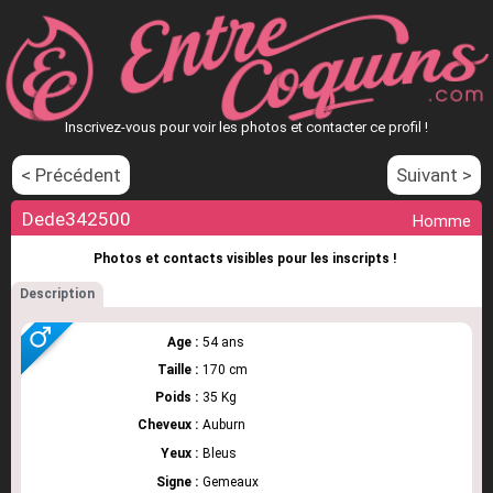
Inscrivez-vous pour voir les photos et contacter ce profil !
< Précédent
Suivant >
Dede342500
Homme
Photos et contacts visibles pour les inscripts !
Description
Age :
54 ans
Taille :
170 cm
Poids :
35 Kg
Cheveux :
Auburn
Yeux :
Bleus
Signe :
Gemeaux