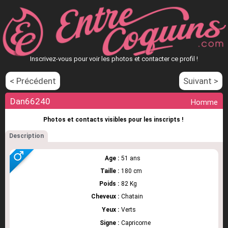
Inscrivez-vous pour voir les photos et contacter ce profil !
< Précédent
Suivant >
Dan66240
Homme
Photos et contacts visibles pour les inscripts !
Description
Age :
51 ans
Taille :
180 cm
Poids :
82 Kg
Cheveux :
Chatain
Yeux :
Verts
Signe :
Capricorne