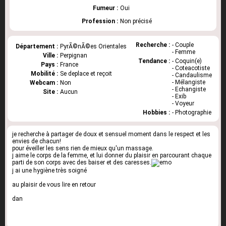
Fumeur :
Oui
Profession :
Non précisé
Recherche :
- Couple
Département :
PyrÃ©nÃ©es Orientales
- Femme
Ville :
Perpignan
Tendance :
- Coquin(e)
Pays :
France
- Coteacotiste
Mobilité :
Se deplace et reçoit
- Candaulisme
- Mélangiste
Webcam :
Non
- Echangiste
Site :
Aucun
- Exib
- Voyeur
Hobbies :
- Photographie
je recherche à partager de doux et sensuel moment dans le respect et les
envies de chacun!
pour éveiller les sens rien de mieux qu'un massage.
j aime le corps de la femme, et lui donner du plaisir en parcourant chaque
parti de son corps avec des baiser et des caresses.
j ai une hygiène très soigné
au plaisir de vous lire en retour
dan