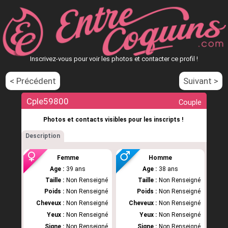
Inscrivez-vous pour voir les photos et contacter ce profil !
< Précédent
Suivant >
Cple59800
Couple
Photos et contacts visibles pour les inscripts !
Description
Femme
Homme
Age :
39 ans
Age :
38 ans
Taille :
Non Renseigné
Taille :
Non Renseigné
Poids :
Non Renseigné
Poids :
Non Renseigné
Cheveux :
Non Renseigné
Cheveux :
Non Renseigné
Yeux :
Non Renseigné
Yeux :
Non Renseigné
Signe :
Non Renseigné
Signe :
Non Renseigné