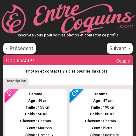
Inscrivez-vous pour voir les photos et contacter ce profil !
< Précédent
Suivant >
Coquins569
Couple
Photos et contacts visibles pour les inscripts !
Description
Femme
Homme
Age :
49 ans
Age :
47 ans
Taille :
155 cm
Taille :
190 cm
Poids :
50 Kg
Poids :
100 Kg
Cheveux :
Chatain
Cheveux :
Chatain
Yeux :
Marrons
Yeux :
Bleus
Signe :
Gemeaux
Signe :
Sagittaire