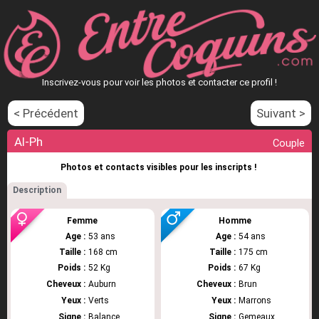
Inscrivez-vous pour voir les photos et contacter ce profil !
< Précédent
Suivant >
Al-Ph
Couple
Photos et contacts visibles pour les inscripts !
Description
Femme
Homme
Age :
53 ans
Age :
54 ans
Taille :
168 cm
Taille :
175 cm
Poids :
52 Kg
Poids :
67 Kg
Cheveux :
Auburn
Cheveux :
Brun
Yeux :
Verts
Yeux :
Marrons
Signe :
Balance
Signe :
Gemeaux