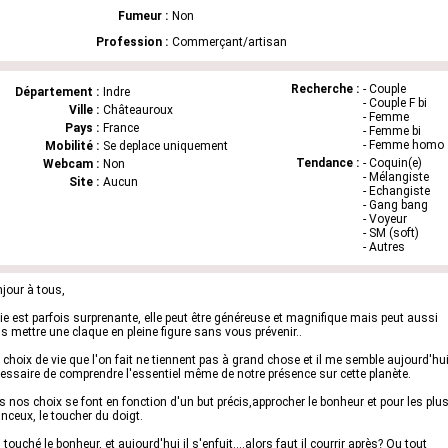
Fumeur :
Non
Profession :
Commerçant/artisan
Recherche :
- Couple
Département :
Indre
- Couple F bi
Ville :
Châteauroux
- Femme
Pays :
France
- Femme bi
- Femme homo
Mobilité :
Se deplace uniquement
Tendance :
- Coquin(e)
Webcam :
Non
- Mélangiste
Site :
Aucun
- Echangiste
- Gang bang
- Voyeur
- SM (soft)
- Autres
jour à tous,
vie est parfois surprenante, elle peut être généreuse et magnifique mais peut aussi
s mettre une claque en pleine figure sans vous prévenir..
 choix de vie que l'on fait ne tiennent pas à grand chose et il me semble aujourd'hu
essaire de comprendre l'essentiel même de notre présence sur cette planète.
s nos choix se font en fonction d'un but précis,approcher le bonheur et pour les plu
nceux, le toucher du doigt.
i touché le bonheur, et aujourd'hui il s'enfuit....alors faut il courrir après? Ou tout