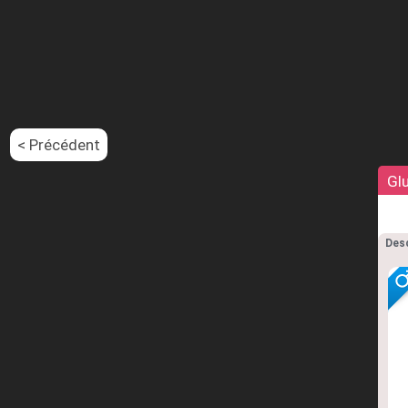
< Précédent
Gl
Desc