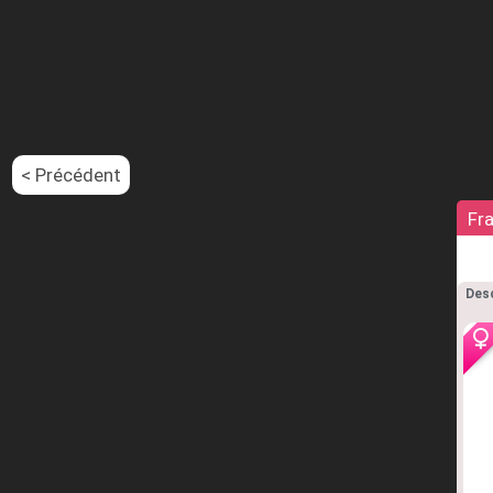
< Précédent
Fr
Desc