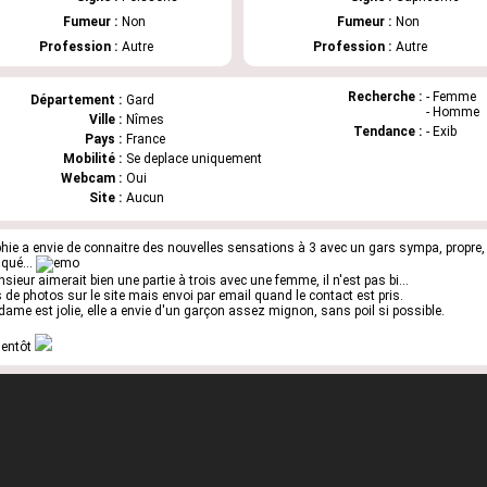
Fumeur :
Non
Fumeur :
Non
Profession :
Autre
Profession :
Autre
Recherche :
- Femme
Département :
Gard
- Homme
Ville :
Nîmes
Tendance :
- Exib
Pays :
France
Mobilité :
Se deplace uniquement
Webcam :
Oui
Site :
Aucun
hie a envie de connaitre des nouvelles sensations à 3 avec un gars sympa, propre,
qué...
sieur aimerait bien une partie à trois avec une femme, il n'est pas bi...
 de photos sur le site mais envoi par email quand le contact est pris.
ame est jolie, elle a envie d'un garçon assez mignon, sans poil si possible.
ientôt