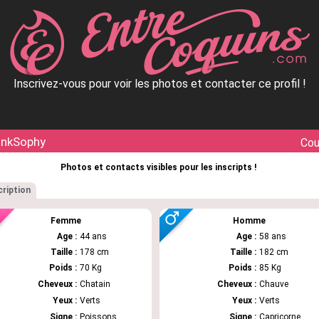
Inscrivez-vous pour voir les photos et contacter ce profil !
ankSophy
Cou
Photos et contacts visibles pour les inscripts !
ription
Femme
Homme
Age :
44 ans
Age :
58 ans
Taille :
178 cm
Taille :
182 cm
Poids :
70 Kg
Poids :
85 Kg
Cheveux :
Chatain
Cheveux :
Chauve
Yeux :
Verts
Yeux :
Verts
Signe :
Poissons
Signe :
Capricorne